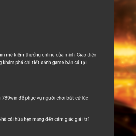
đam mê kiếm thưởng online của mình. Giao diện
ng khám phá chi tiết sảnh game bắn cá tại
ại 789win để phục vụ người chơi bất cứ lúc
Nhà cái hứa hẹn mang đến cảm giác giải trí