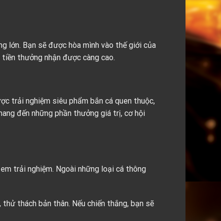
rộng lớn. Bạn sẽ được hòa mình vào thế giới của
hì tiền thưởng nhận được càng cao.
ược trải nghiệm siêu phẩm bắn cá quen thuộc,
 mang đến những phần thưởng giá trị, cơ hội
h em trải nghiệm. Ngoài những loại cá thông
 thử thách bản thân. Nếu chiến thắng, bạn sẽ