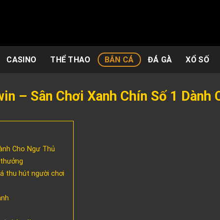
CASINO
THỂ THAO
BẮN CÁ
ĐÁ GÀ
XỔ SỐ
in – Sân Chơi Xanh Chín Số 1 Dành
Dành Cho Ngư Thủ
 thưởng
 thu hút người chơi
anh