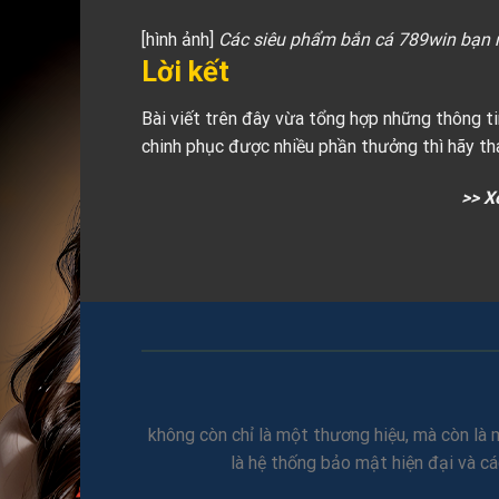
[hình ảnh]
Các siêu phẩm bắn cá 789win bạn 
Lời kết
Bài viết trên đây vừa tổng hợp những thông t
chinh phục được nhiều phần thưởng thì hãy th
>> 
không còn chỉ là một thương hiệu, mà còn là m
là hệ thống bảo mật hiện đại và c