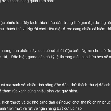
đảo khách hàng quan tâm nhất.
 cuộc phiêu lưu đầy kích thích, hấp dẫn trong thế giới đại dương 
thử thách thú vị. Người chơi tiêu diệt được càng nhiều cá hiếm t
ng nhưng sản phẩm này luôn có sức hút đặc biệt. Người chơi sẽ đ
ần tài,… Đặc biệt, game còn có tỷ lệ thưởng siêu cao, hứa hẹn sẽ
 cá rùa xanh với nhiều tính năng độc đáo, thử thách thú vị để an
 thêm rùa xanh cùng nhiều sinh vật quý hiếm.
 kích thước và độ khó tăng dần để người chơi tha hồ chinh phục,
ành tiền mặt và rút về ngân hàng bất cứ lúc nào.