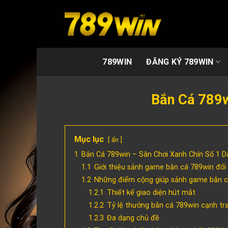
Skip
to
content
789WIN
ĐĂNG KÝ 789WIN
Bắn Cá 789w
Mục lục
ẩn
1
Bắn Cá 789win – Sân Chơi Xanh Chín Số 1 
1.1
Giới thiệu sảnh game bắn cá 789win đổi
1.2
Những điểm cộng giúp sảnh game bắn cá
1.2.1
Thiết kế giao diện hút mắt
1.2.2
Tỷ lệ thưởng bắn cá 789win cạnh tr
1.2.3
Đa dạng chủ đề