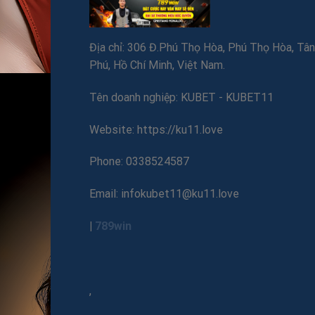
Địa chỉ: 306 Đ.Phú Thọ Hòa, Phú Thọ Hòa, Tân
Phú, Hồ Chí Minh, Việt Nam.
Tên doanh nghiệp: KUBET - KUBET11
Website: https://ku11.love
Phone: 0338524587
Email:
infokubet11@ku11.love
|
789win
,