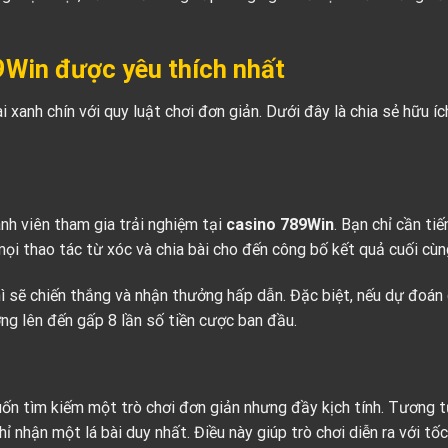
Win được yêu thích nhất
nh chín với quy luật chơi đơn giản. Dưới đây là chia sẻ hữu ích
ành viên tham gia trải nghiệm tại
casino 789Win
. Bạn chỉ cần ti
mọi thao tác từ xóc và chia bài cho đến công bố kết quả cuối cùn
ì sẽ chiến thắng và nhận thưởng hấp dẫn. Đặc biệt, nếu dự đoán
ng lên đến gấp 8 lần số tiền cược ban đầu.
ốn tìm kiếm một trò chơi đơn giản nhưng đầy kịch tính. Tương 
ỉ nhận một lá bài duy nhất. Điều này giúp trò chơi diễn ra với tố