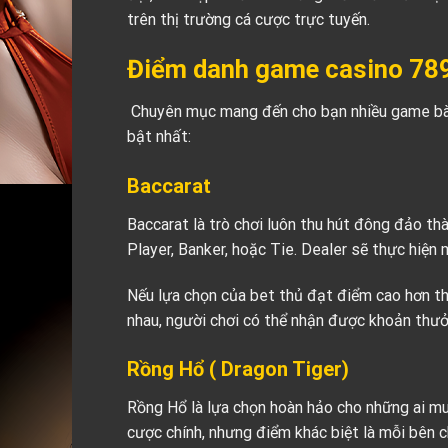
trên thị trường cá cược trực tuyến.
Điểm danh game casino 789
Chuyên mục mang đến cho bạn nhiều game bài xa
bật nhất:
Baccarat
Baccarat là trò chơi luôn thu hút đông đảo th
Player, Banker, hoặc Tie. Dealer sẽ thực hiện 
Nếu lựa chọn của bet thủ đạt điểm cao hơn th
nhau, người chơi có thể nhận được khoản thưở
Rồng Hổ ( Dragon Tiger)
Rồng Hổ là lựa chọn hoàn hảo cho những ai mu
cược chính, nhưng điểm khác biệt là mỗi bên ch