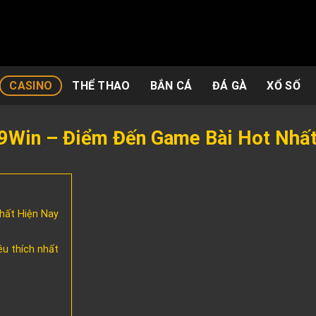
CASINO
THỂ THAO
BẮN CÁ
ĐÁ GÀ
XỔ SỐ
9Win – Điểm Đến Game Bài Hot Nhấ
hất Hiện Nay
u thích nhất