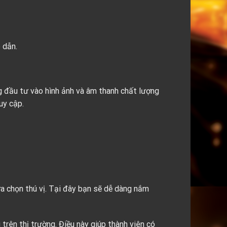
 dẫn.
ọng đầu tư vào hình ảnh và âm thanh chất lượng
uy cập.
a chọn thú vị. Tại đây bạn sẽ dễ dàng nắm
trên thị trường. Điều này giúp thành viên có