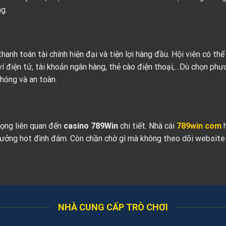
ng.
nh toán tài chính hiện đại và tiện lợi hàng đầu. Hội viên có thể
 ví điện tử, tài khoản ngân hàng, thẻ cào điện thoại,…Dù chọn p
chóng và an toàn.
rọng liên quan đến
casino 789Win
chi tiết. Nhà cái
789win com
h
hưởng hot đình đám. Còn chần chờ gì mà không theo dõi website 
NHÀ CUNG CẤP TRÒ CHƠI