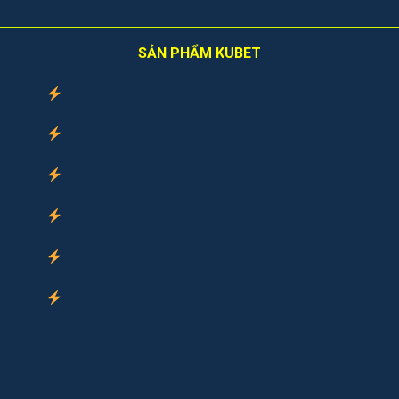
SẢN PHẨM KUBET