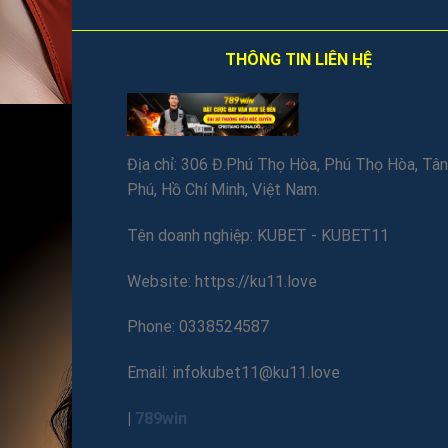
THÔNG TIN LIÊN HỆ
Địa chỉ: 306 Đ.Phú Thọ Hòa, Phú Thọ Hòa, Tân
Phú, Hồ Chí Minh, Việt Nam.
Tên doanh nghiệp: KUBET - KUBET11
Website: https://ku11.love
Phone: 0338524587
Email:
infokubet11@ku11.love
|
789win