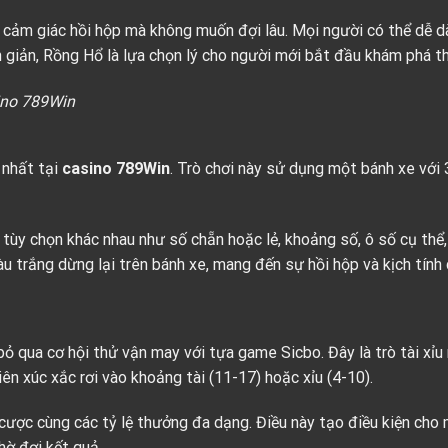
 cảm giác hồi hộp mà không muốn đợi lâu. Mọi người có thể dễ d
n giản, Rồng Hổ là lựa chọn lý cho người mới bắt đầu khám phá t
sino 789Win
 nhất tại
casino 789Win
. Trò chơi này sử dụng một bánh xe với
tùy chọn khác nhau như số chẵn hoặc lẻ, khoảng số, ô số cụ thể,
u trắng dừng lại trên bánh xe, mang đến sự hồi hộp và kịch tính 
 qua cơ hội thử vận may với tựa game Sicbo. Đây là trò tài xỉu 
n xúc xắc rơi vào khoảng tài (11-17) hoặc xỉu (4-10).
cược cùng các tỷ lệ thưởng đa dạng. Điều này tạo điều kiện cho
hờ đợi kết quả.