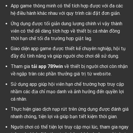
App game thông minh có thể tích hợp được với đa các
hệ điều hành khác nhau với quy trình cài đặt đơn giản.
Ứng dụng được tối giản dung lượng chính vì vậy thành
viên có thể dễ dàng tích hợp về thiết bị cá nhân đồng
thời hạn chế tối đa trường hợp giật lag.
Giao diện app game được thiết kế chuyên nghiệp, hội tụ
đầy đủ tính năng và giúp người cho chơi dễ sử dụng.
Tham gia
tải app 789win
về thiết bị người chơi còn nhận
về ngập tràn các phần thưởng giá trị từ website.
Sử dụng app giúp hội viên hạn chế trường hợp truy cập
nhầm các địa chỉ mạo danh và ảnh hưởng đến quyền lợi
cá nhân.
Thực hiện giao dịch nạp rút trên ứng dụng được đánh giá
nhanh chóng, tiện lợi và giúp bạn tiết kiệm thời gian.
Người chơi có thể tiện lợi truy cập mọi lúc, tham gia ngay