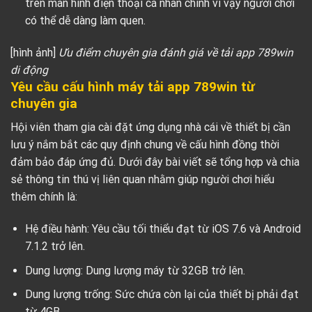
trên màn hình điện thoại cá nhân chính vì vậy người chơi
có thể dễ dàng làm quen.
[hình ảnh]
Ưu điểm chuyên gia đánh giá về tải app 789win
di động
Yêu cầu cấu hình máy tải app 789win từ
chuyên gia
Hội viên tham gia cài đặt ứng dụng nhà cái về thiết bị cần
lưu ý nắm bắt các quy định chung về cấu hình đồng thời
đảm bảo đáp ứng đủ. Dưới đây bài viết sẽ tổng hợp và chia
sẻ thông tin thú vị liên quan nhằm giúp người chơi hiểu
thêm chính là:
Hệ điều hành: Yêu cầu tối thiểu đạt từ iOS 7.6 và Android
7.1.2 trở lên.
Dung lượng: Dung lượng máy từ 32GB trở lên.
Dung lượng trống: Sức chứa còn lại của thiết bị phải đạt
từ 4GB.