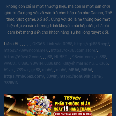
không còn chỉ là một thương hiệu, mà còn là một sân chơi
giải trí đa dạng với vô vàn trò chơi hấp dẫn như Casino, Thể
thao, Slot game, Xổ số... Cùng với đó là hệ thống bảo mật
hiện đại và các chương trình khuyến mãi hấp dẫn, nhà cái
cam kết mang đến cho khách hàng sự hài lòng tuyệt đối.
Liên kết:
, , ,
, , ,
OK365
,
Link vào RR88
,
https://gk888.app/
,
https://789wincom.me/
, ,
https://ok365com.store/
,
https://69vnt2.com/
, , ,
j88
,
HUBET
, , ,
98win. com
, ,
u 888
,
ww88
, ,
u 888
,
98WIN
,
uu88.uno
,
Khuyến mãi nổ hũ
,
OK365
,
69vn
, ,
789win
,
gk88
,
mb66
, ,
mb66
,
MB66
,
MB66
,
https://mb66ax.com/
,
33win
,
https://nohu90k.com/
,
789WIN