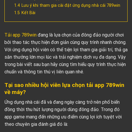
1.4
Lưu ý khi tham gia cài đặt ứng dụng nhà cái 789win
1.5
Kết Bài
Tải app 789win
đang là lựa chọn của đông đảo người chơi
bởi thao tác thực hiện đơn giản cùng quy trình nhanh chóng.
Với ứng dụng hội viên có thể tiện lợi tham gia giải trí, thả ga
săn thưởng lớn mọi lúc và trải nghiệm dịch vụ đa dạng. Vậy
trong bài viết sau bạn hãy cùng tìm hiểu quy trình thực hiện
chuẩn và thông tin thú vị liên quan nhé.
Tại sao nhiều hội viên lựa chọn tải app 789win
về máy?
Ứng dụng nhà cái đã và đang ngày càng trở nên phổ biến
đồng thời thu hút lượng người dùng đông đảo. Trong đó
app game mang đến những ưu điểm cùng lợi ích tuyệt vời
theo chuyên gia đánh giá đó là: