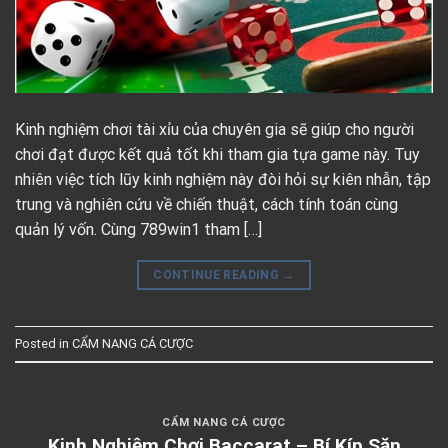
Kinh nghiệm chơi tài xỉu của chuyên gia sẽ giúp cho người
chơi đạt được kết quả tốt khi tham gia tựa game này. Tuy
nhiên việc tích lũy kinh nghiệm này đòi hỏi sự kiên nhẫn, tập
trung và nghiên cứu về chiến thuật, cách tính toán cùng
quản lý vốn. Cùng 789win1 tham […]
CONTINUE READING
→
Posted in
CẨM NANG CÁ CƯỢC
CẨM NANG CÁ CƯỢC
Kinh Nghiệm Chơi Baccarat – Bí Kíp Săn