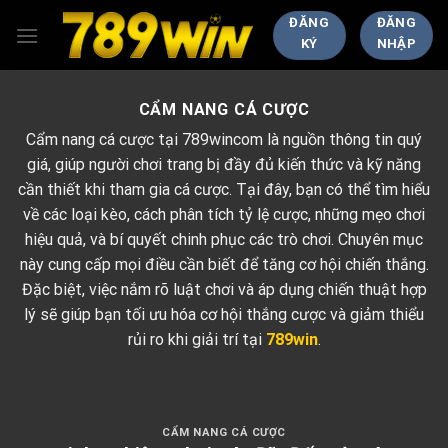
Skip
ĐĂNG
ĐĂNG
to
KÝ
NHẬP
content
CẨM NANG CÁ CƯỢC
Cẩm nang cá cược tại 789wincom là nguồn thông tin quý
giá, giúp người chơi trang bị đầy đủ kiến thức và kỹ năng
cần thiết khi tham gia cá cược. Tại đây, bạn có thể tìm hiểu
về các loại kèo, cách phân tích tỷ lệ cược, những mẹo chơi
hiệu quả, và bí quyết chinh phục các trò chơi. Chuyên mục
này cung cấp mọi điều cần biết để tăng cơ hội chiến thắng.
Đặc biệt, việc nắm rõ luật chơi và áp dụng chiến thuật hợp
lý sẽ giúp bạn tối ưu hóa cơ hội thắng cược và giảm thiểu
rủi ro khi giải trí tại
789win
.
CẨM NANG CÁ CƯỢC