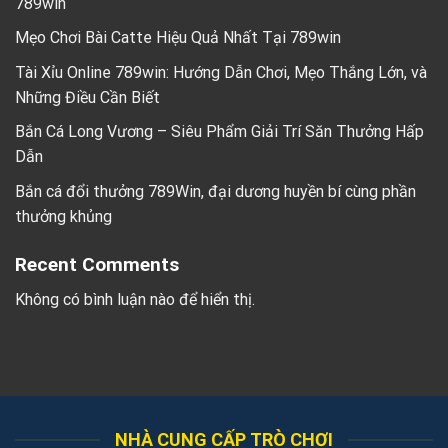
789win
Mẹo Chơi Bài Catte Hiệu Quả Nhất Tại 789win
Tài Xỉu Online 789win: Hướng Dẫn Chơi, Mẹo Thắng Lớn, và
Những Điều Cần Biết
Bắn Cá Long Vương – Siêu Phẩm Giải Trí Săn Thưởng Hấp
Dẫn
Bắn cá đổi thưởng 789Win, đại dương huyền bí cùng phần
thưởng khủng
Recent Comments
Không có bình luận nào để hiển thị.
NHÀ CUNG CẤP TRÒ CHƠI