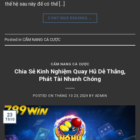
thế hệ sau này để có thể […]
CONTINUE READING
→
Posted in
CẨM NANG CÁ CƯỢC
CẨM NANG CÁ CƯỢC
Chia Sẻ Kinh Nghiệm Quay Hũ Dễ Thắng,
Phát Tài Nhanh Chóng
POSTED ON
THÁNG 10 23, 2024
BY
ADMIN
23
Th10