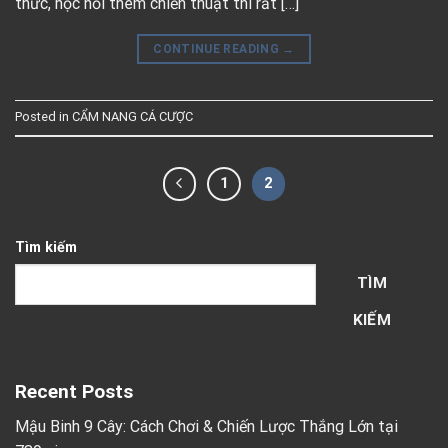
thức, học hỏi thêm chiến thuật thì rất […]
CONTINUE READING
→
Posted in
CẨM NANG CÁ CƯỢC
1
2
Tìm kiếm
TÌM
KIẾM
Recent Posts
Mậu Binh 9 Cây: Cách Chơi & Chiến Lược Thắng Lớn tại